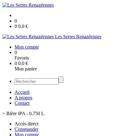
0
0
0.0
€
Les Serres Renazéennes
Mon compte
0
Favoris
0
0.0
€
Mon panier
Accueil
A propos
Contact
>
Bière IPA - 0,750 L
Accès direct
Commander
Mon compte