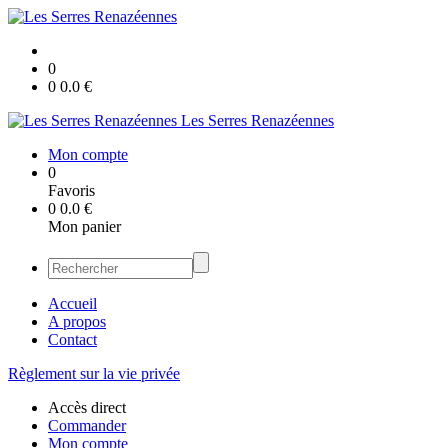
0
0
0.0
€
Les Serres Renazéennes
Mon compte
0
Favoris
0
0.0
€
Mon panier
Accueil
A propos
Contact
Règlement sur la vie privée
Accès direct
Commander
Mon compte