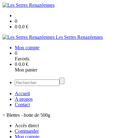
0
0
0.0
€
Les Serres Renazéennes
Mon compte
0
Favoris
0
0.0
€
Mon panier
Accueil
A propos
Contact
>
Blettes - botte de 500g
Accès direct
Commander
Mon compte