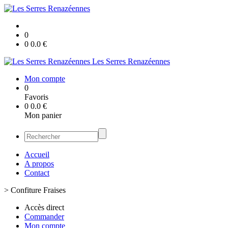
0
0
0.0
€
Les Serres Renazéennes
Mon compte
0
Favoris
0
0.0
€
Mon panier
Accueil
A propos
Contact
>
Confiture Fraises
Accès direct
Commander
Mon compte