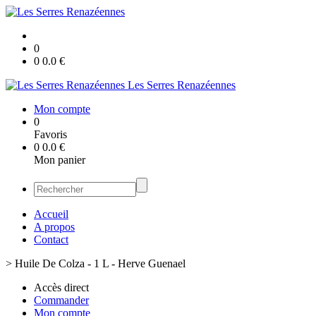
0
0
0.0
€
Les Serres Renazéennes
Mon compte
0
Favoris
0
0.0
€
Mon panier
Accueil
A propos
Contact
>
Huile De Colza - 1 L - Herve Guenael
Accès direct
Commander
Mon compte