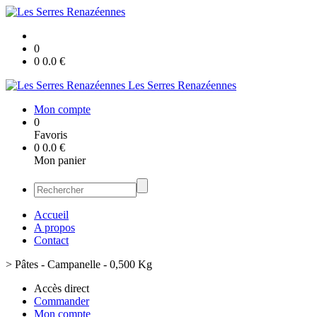
0
0
0.0
€
Les Serres Renazéennes
Mon compte
0
Favoris
0
0.0
€
Mon panier
Accueil
A propos
Contact
>
Pâtes - Campanelle - 0,500 Kg
Accès direct
Commander
Mon compte